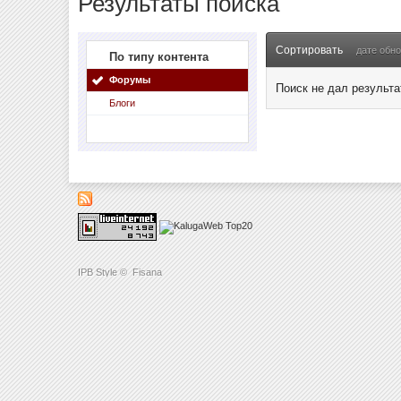
Результаты поиска
Сортировать
дате обн
По типу контента
Форумы
Поиск не дал результа
Блоги
IPB Style
©
Fisana