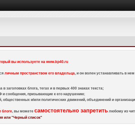
торый вы используете на www.kp40.ru
тся
личным пространством его владельца
, и он волен устанавливать в н
 в заголовках блога, тегах и в первых 400 знаках текста;
 и сообщения, призывающие к его нарушению
;
й, общественных и/или политических движений, объединений и организа
самостоятельно запретить
м блоге
, вы можете
любому из чит
я или "Черный список"