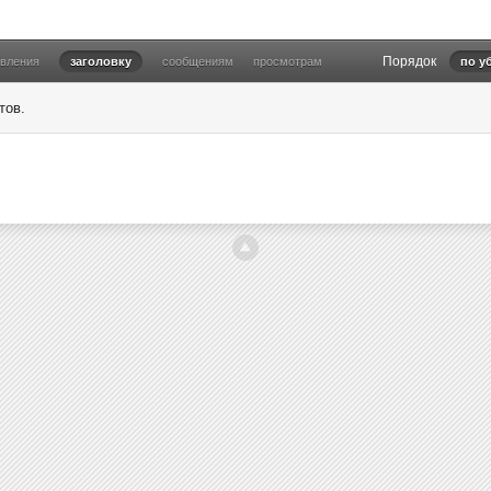
Порядок
овления
заголовку
сообщениям
просмотрам
по у
тов.