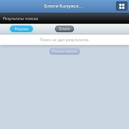
Блоги Калужского перекрестка
Результаты поиска
Форумы
Блоги
Поиск не дал результатов.
Полная версия