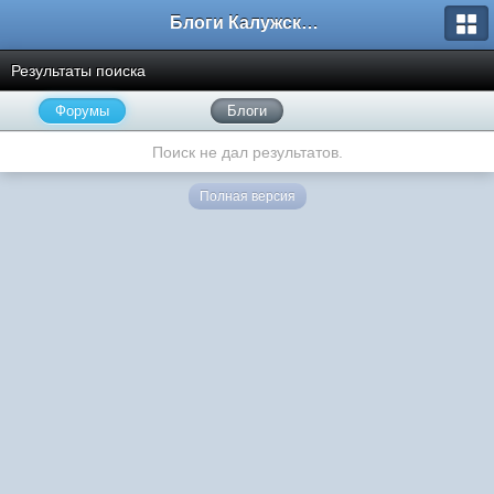
Блоги Калужского перекрестка
Результаты поиска
Форумы
Блоги
Поиск не дал результатов.
Полная версия