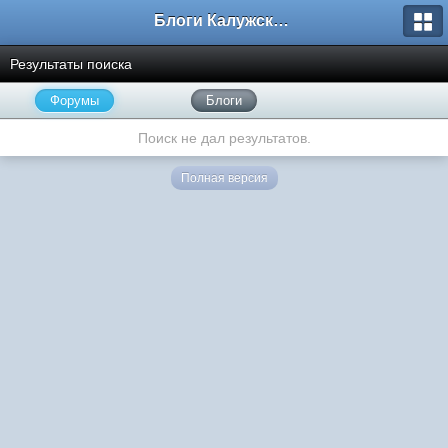
Блоги Калужского перекрестка
Результаты поиска
Форумы
Блоги
Поиск не дал результатов.
Полная версия