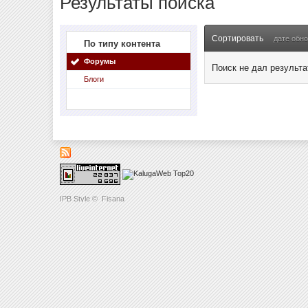
Результаты поиска
Сортировать
дате обн
По типу контента
Форумы
Поиск не дал результа
Блоги
IPB Style
©
Fisana