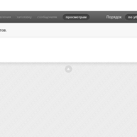
Порядок
овления
заголовку
сообщениям
просмотрам
по у
тов.