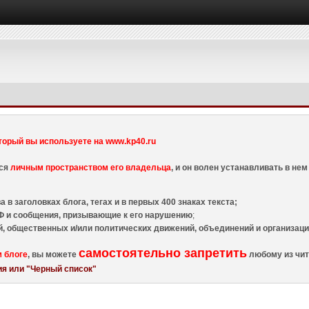
торый вы используете на www.kp40.ru
тся
личным пространством его владельца
, и он волен устанавливать в н
 в заголовках блога, тегах и в первых 400 знаках текста;
 и сообщения, призывающие к его нарушению
;
й, общественных и/или политических движений, объединений и организа
самостоятельно запретить
м блоге
, вы можете
любому из чит
я или "Черный список"