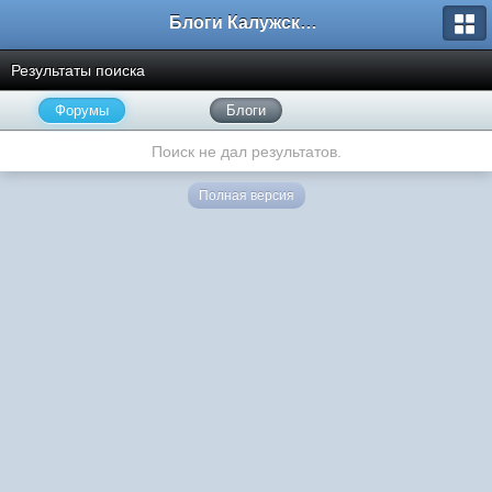
Блоги Калужского перекрестка
Результаты поиска
Форумы
Блоги
Поиск не дал результатов.
Полная версия