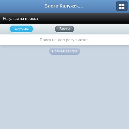
Блоги Калужского перекрестка
Результаты поиска
Форумы
Блоги
Поиск не дал результатов.
Полная версия