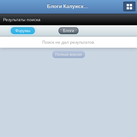
Блоги Калужского перекрестка
Результаты поиска
Форумы
Блоги
Поиск не дал результатов.
Полная версия