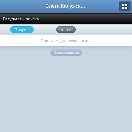
Блоги Калужского перекрестка
Результаты поиска
Форумы
Блоги
Поиск не дал результатов.
Полная версия