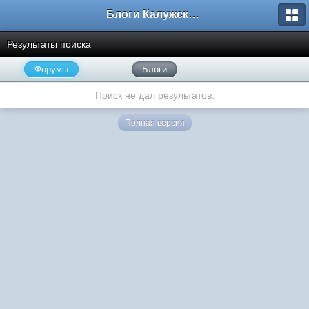
Блоги Калужского перекрестка
Результаты поиска
Форумы
Блоги
Поиск не дал результатов.
Полная версия