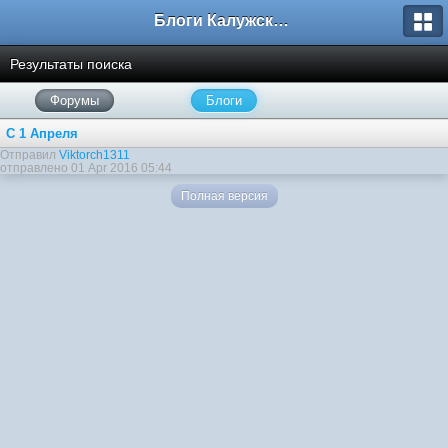
Блоги Калужского перекрестка
Результаты поиска
Форумы
Блоги
С 1 Апреля
Отправил
Viktorch1311
отправлено 01 Apr 2016 05:44
Полная версия