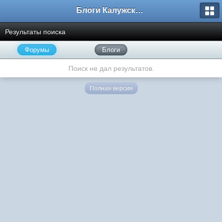
Блоги Калужского перекрестка
Результаты поиска
Форумы
Блоги
Поиск не дал результатов.
Полная версия