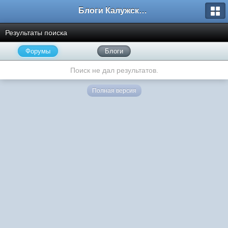
Блоги Калужского перекрестка
Результаты поиска
Форумы
Блоги
Поиск не дал результатов.
Полная версия