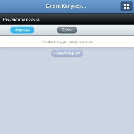
Блоги Калужского перекрестка
Результаты поиска
Форумы
Блоги
Поиск не дал результатов.
Полная версия