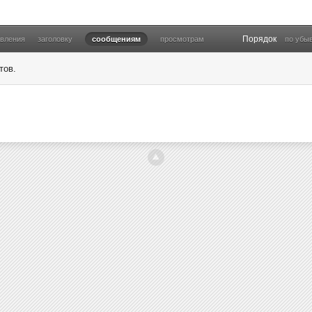
Порядок
овления
заголовку
сообщениям
просмотрам
по убы
тов.