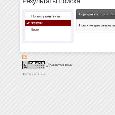
Результаты поиска
Сортировать
дате обн
По типу контента
Форумы
Поиск не дал результа
Блоги
IPB Style
©
Fisana