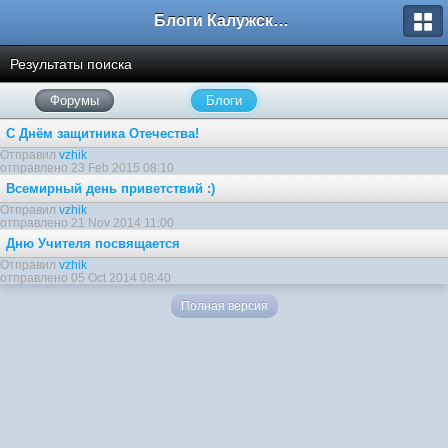
Блоги Калужского перекрестка
Результаты поиска
Форумы
Блоги
С Днём защитника Отечества!
Отправил
vzhik
отправлено 23 Feb 2015 08:10
Всемирный день приветствий :)
Отправил
vzhik
отправлено 21 Nov 2014 11:00
Дню Учителя посвящается
Отправил
vzhik
отправлено 05 Oct 2014 08:40
Полная версия