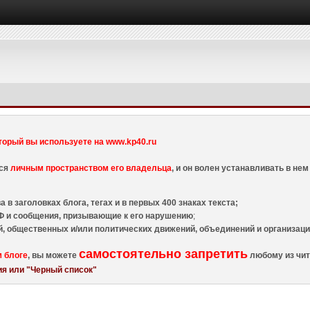
торый вы используете на www.kp40.ru
тся
личным пространством его владельца
, и он волен устанавливать в н
 в заголовках блога, тегах и в первых 400 знаках текста;
 и сообщения, призывающие к его нарушению
;
й, общественных и/или политических движений, объединений и организа
самостоятельно запретить
м блоге
, вы можете
любому из чит
я или "Черный список"