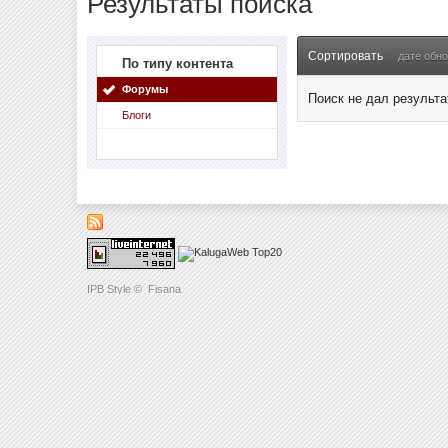
Результаты поиска
Сортировать
дате обн
По типу контента
Форумы
Поиск не дал результа
Блоги
IPB Style
©
Fisana