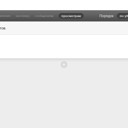
Порядок
овления
заголовку
сообщениям
просмотрам
по у
тов.