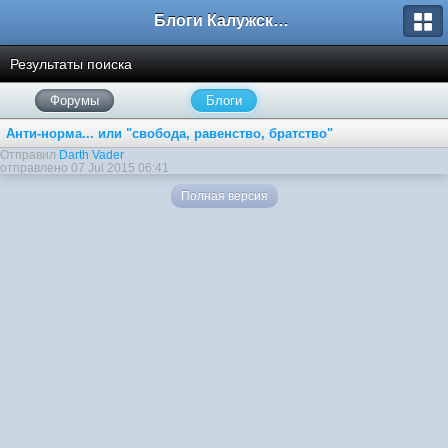
Блоги Калужского перекрестка
Результаты поиска
Форумы
Блоги
Анти-норма... или "свобода, равенство, братство"
Отправил
Darth Vader
отправлено 07 Jul 2015 06:41
Полная версия