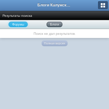
Блоги Калужского перекрестка
Результаты поиска
Форумы
Блоги
Поиск не дал результатов.
Полная версия