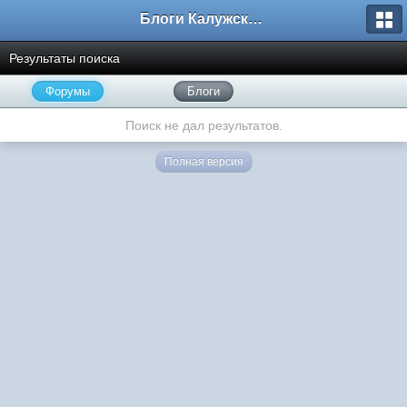
Блоги Калужского перекрестка
Результаты поиска
Форумы
Блоги
Поиск не дал результатов.
Полная версия