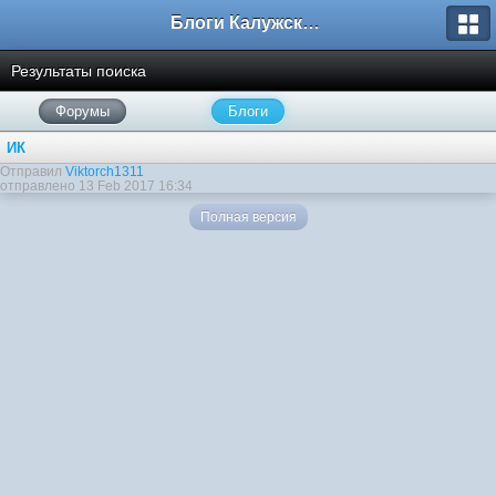
Блоги Калужского перекрестка
Результаты поиска
Форумы
Блоги
ИК
Отправил
Viktorch1311
отправлено 13 Feb 2017 16:34
Полная версия