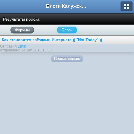
Блоги Калужского перекрестка
Результаты поиска
Форумы
Блоги
Как становятся звёздами Интернета )) "Not Today" ))
Отправил
vzhik
отправлено 14 Jan 2016 13:33
Полная версия