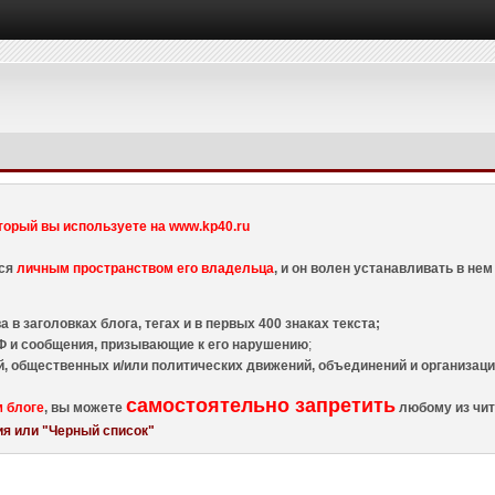
торый вы используете на www.kp40.ru
тся
личным пространством его владельца
, и он волен устанавливать в н
 в заголовках блога, тегах и в первых 400 знаках текста;
 и сообщения, призывающие к его нарушению
;
й, общественных и/или политических движений, объединений и организа
самостоятельно запретить
м блоге
, вы можете
любому из чит
я или "Черный список"