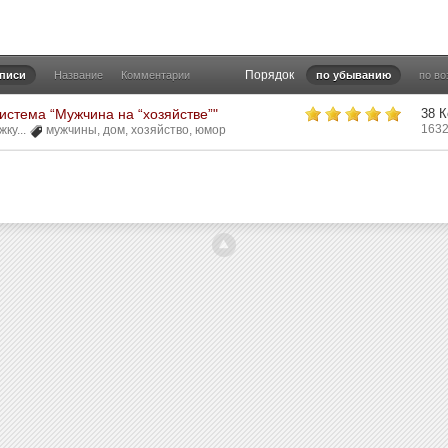
Порядок
аписи
Название
Комментарии
по убыванию
по в
истема “Мужчина на “хозяйстве”"
38 
1632
ку...
мужчины
,
дом
,
хозяйство
,
юмор