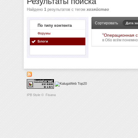
Результаты поиска
Найдено
1
результатов с тегом
хозяйство
Сортировать
Дата з
По типу контента
Форумы
"Операционная с
в
Обо всём понемнож
Блоги
IPB Style
©
Fisana