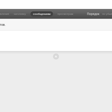
Порядок
овления
заголовку
сообщениям
просмотрам
по убы
тов.