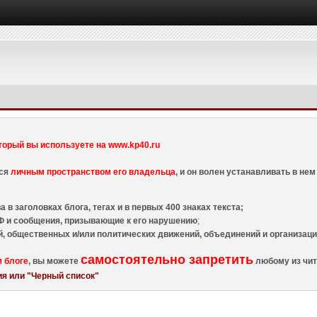
торый вы используете на www.kp40.ru
тся
личным пространством его владельца
, и он волен устанавливать в н
 в заголовках блога, тегах и в первых 400 знаках текста;
 и сообщения, призывающие к его нарушению
;
й, общественных и/или политических движений, объединений и организа
самостоятельно запретить
м блоге
, вы можете
любому из чит
я или "Черный список"