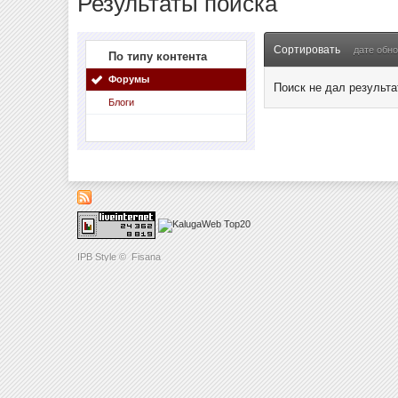
Результаты поиска
Сортировать
дате обн
По типу контента
Форумы
Поиск не дал результа
Блоги
IPB Style
©
Fisana