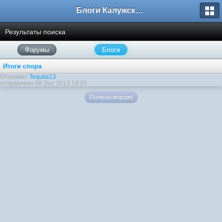
Блоги Калужского перекрестка
Результаты поиска
Форумы
Блоги
Итоги спора
Отправил
Tequila13
отправлено 08 Dec 2013 18:23
Полная версия