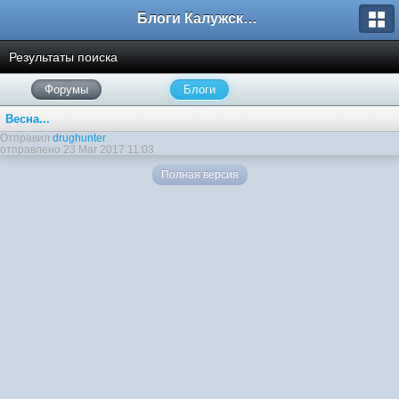
Блоги Калужского перекрестка
Результаты поиска
Форумы
Блоги
Весна...
Отправил
drughunter
отправлено 23 Mar 2017 11:03
Полная версия