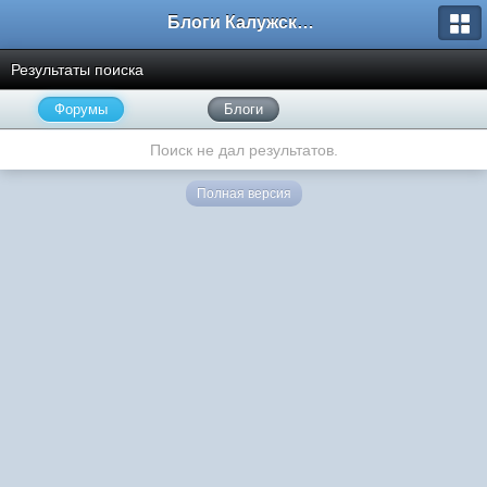
Блоги Калужского перекрестка
Результаты поиска
Форумы
Блоги
Поиск не дал результатов.
Полная версия