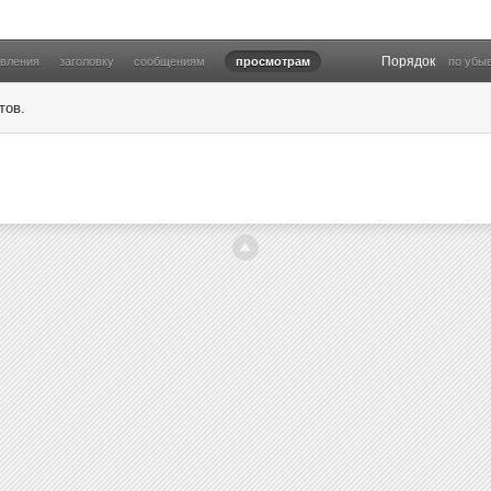
Порядок
овления
заголовку
сообщениям
просмотрам
по убы
тов.