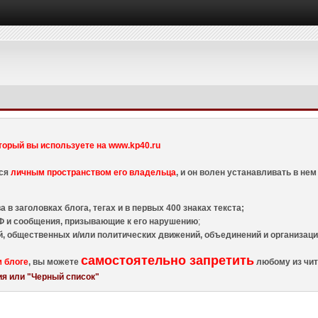
торый вы используете на www.kp40.ru
тся
личным пространством его владельца
, и он волен устанавливать в н
 в заголовках блога, тегах и в первых 400 знаках текста;
 и сообщения, призывающие к его нарушению
;
й, общественных и/или политических движений, объединений и организа
самостоятельно запретить
м блоге
, вы можете
любому из чит
я или "Черный список"