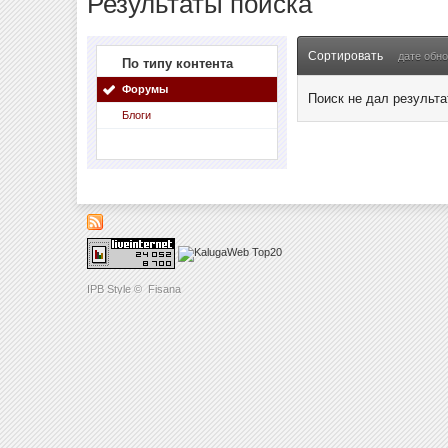
Результаты поиска
Сортировать
дате обн
По типу контента
Форумы
Поиск не дал результа
Блоги
IPB Style
©
Fisana