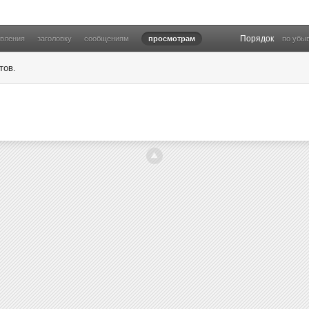
Порядок
овления
заголовку
сообщениям
просмотрам
по убы
тов.