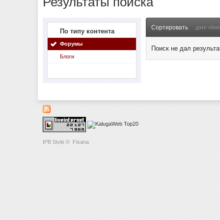
Результаты поиска
Сортировать
дате обн
По типу контента
Форумы
Поиск не дал результа
Блоги
IPB Style
©
Fisana