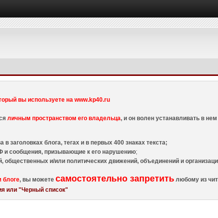
торый вы используете на www.kp40.ru
тся
личным пространством его владельца
, и он волен устанавливать в н
 в заголовках блога, тегах и в первых 400 знаках текста;
 и сообщения, призывающие к его нарушению
;
й, общественных и/или политических движений, объединений и организа
самостоятельно запретить
м блоге
, вы можете
любому из чит
я или "Черный список"