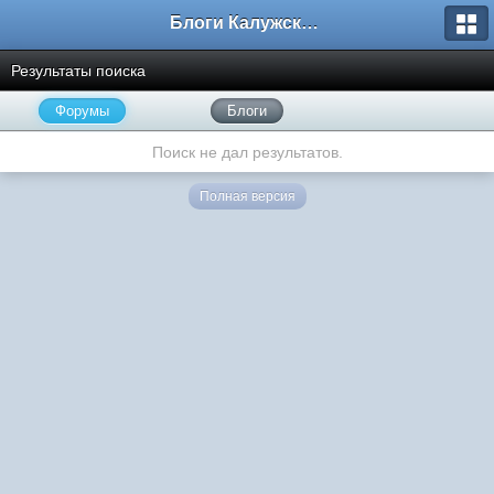
Блоги Калужского перекрестка
Результаты поиска
Форумы
Блоги
Поиск не дал результатов.
Полная версия