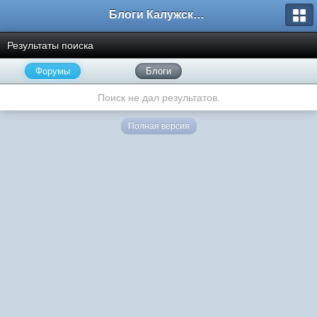
Блоги Калужского перекрестка
Результаты поиска
Форумы
Блоги
Поиск не дал результатов.
Полная версия