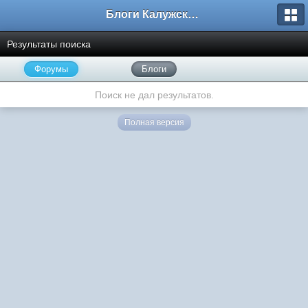
Блоги Калужского перекрестка
Результаты поиска
Форумы
Блоги
Поиск не дал результатов.
Полная версия