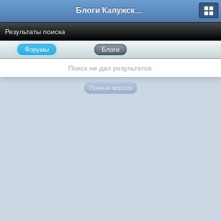
Блоги Калужского перекрестка
Результаты поиска
Форумы
Блоги
Поиск не дал результатов.
Полная версия