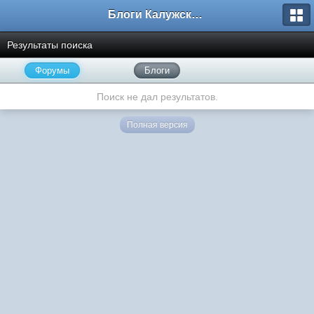
Блоги Калужского перекрестка
Результаты поиска
Форумы
Блоги
Поиск не дал результатов.
Полная версия