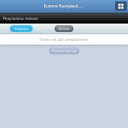
Блоги Калужского перекрестка
Результаты поиска
Форумы
Блоги
Поиск не дал результатов.
Полная версия