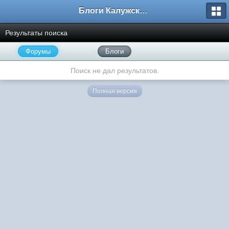
Блоги Калужского перекрестка
Результаты поиска
Форумы
Блоги
Поиск не дал результатов.
Полная версия