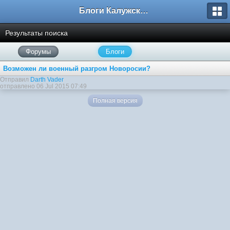
Блоги Калужского перекрестка
Результаты поиска
Форумы
Блоги
Возможен ли военный разгром Новоросии?
Отправил
Darth Vader
отправлено 06 Jul 2015 07:49
Полная версия