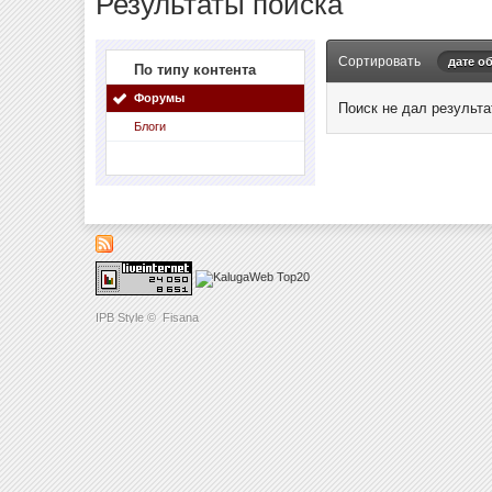
Результаты поиска
Сортировать
дате о
По типу контента
Форумы
Поиск не дал результа
Блоги
IPB Style
©
Fisana