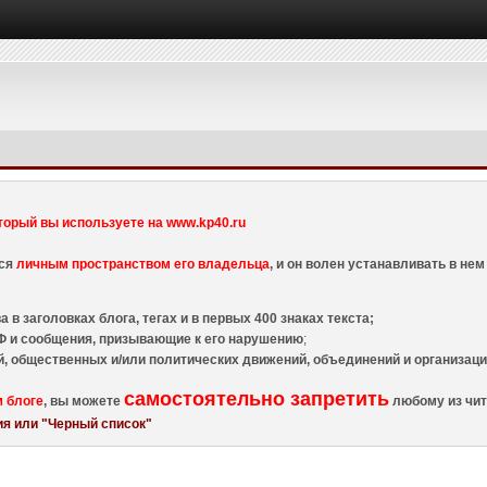
торый вы используете на www.kp40.ru
тся
личным пространством его владельца
, и он волен устанавливать в н
 в заголовках блога, тегах и в первых 400 знаках текста;
 и сообщения, призывающие к его нарушению
;
й, общественных и/или политических движений, объединений и организа
самостоятельно запретить
м блоге
, вы можете
любому из чит
я или "Черный список"