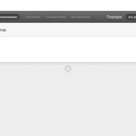
Порядок
бновления
заголовку
сообщениям
просмотрам
по 
тов.