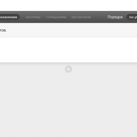
Порядок
бновления
заголовку
сообщениям
просмотрам
по 
тов.