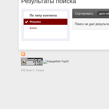
Результаты поиска
Сортировать
дате о
По типу контента
Форумы
Поиск не дал результа
Блоги
IPB Style
©
Fisana