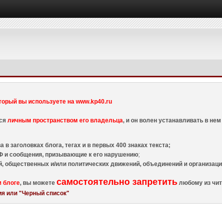
торый вы используете на www.kp40.ru
тся
личным пространством его владельца
, и он волен устанавливать в н
 в заголовках блога, тегах и в первых 400 знаках текста;
 и сообщения, призывающие к его нарушению
;
й, общественных и/или политических движений, объединений и организа
самостоятельно запретить
м блоге
, вы можете
любому из чит
я или "Черный список"