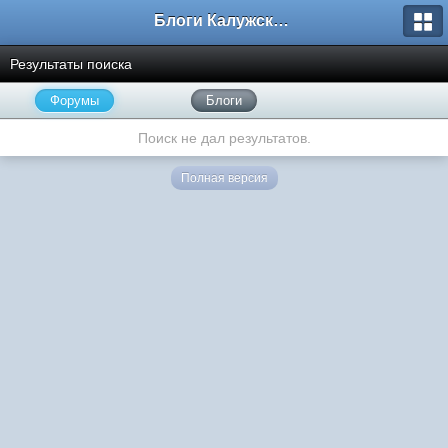
Блоги Калужского перекрестка
Результаты поиска
Форумы
Блоги
Поиск не дал результатов.
Полная версия