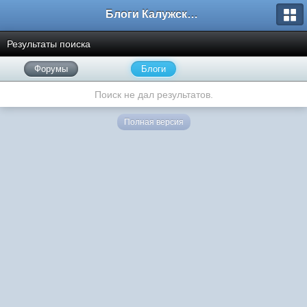
Блоги Калужского перекрестка
Результаты поиска
Форумы
Блоги
Поиск не дал результатов.
Полная версия