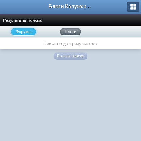
Блоги Калужского перекрестка
Результаты поиска
Форумы
Блоги
Поиск не дал результатов.
Полная версия