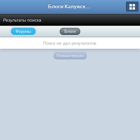
Блоги Калужского перекрестка
Результаты поиска
Форумы
Блоги
Поиск не дал результатов.
Полная версия