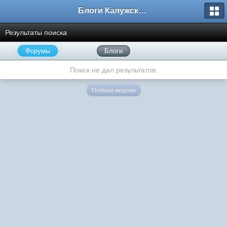
Блоги Калужского перекрестка
Результаты поиска
Форумы
Блоги
Поиск не дал результатов.
Полная версия