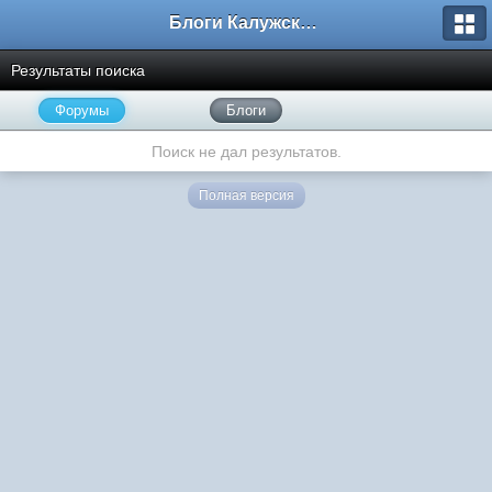
Блоги Калужского перекрестка
Результаты поиска
Форумы
Блоги
Поиск не дал результатов.
Полная версия