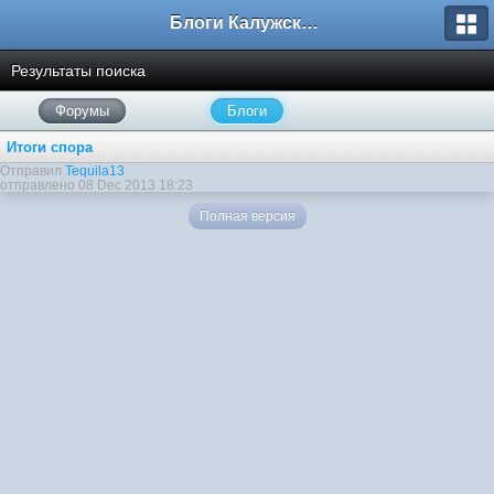
Блоги Калужского перекрестка
Результаты поиска
Форумы
Блоги
Итоги спора
Отправил
Tequila13
отправлено 08 Dec 2013 18:23
Полная версия