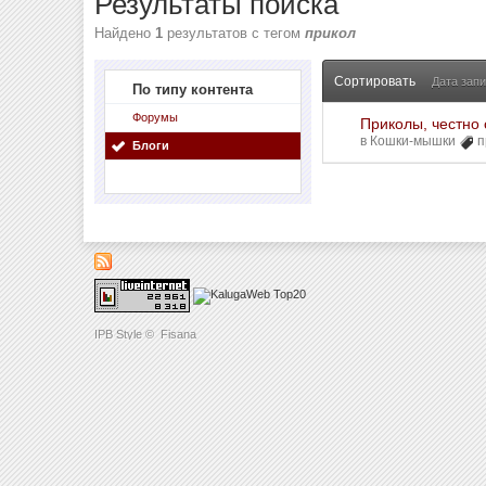
Результаты поиска
Найдено
1
результатов с тегом
прикол
Сортировать
Дата зап
По типу контента
Форумы
Приколы, честно 
в
Кошки-мышки
п
Блоги
IPB Style
©
Fisana