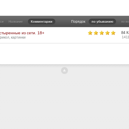
Порядок
иси
Название
Комментарии
по убыванию
по в
стыренные из сети. 18+
84 
141
рикол
,
картинки