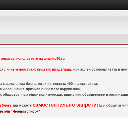
торый вы используете на www.kp40.ru
тся
личным пространством его владельца
, и он волен устанавливать в н
 в заголовках блога, тегах и в первых 400 знаках текста;
 и сообщения, призывающие к его нарушению
;
й, общественных и/или политических движений, объединений и организа
самостоятельно запретить
м блоге
, вы можете
любому из чит
я или "Черный список"