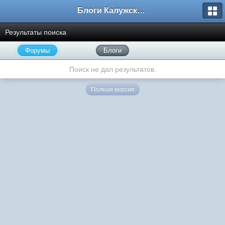
Блоги Калужского перекрестка
Результаты поиска
Форумы
Блоги
Поиск не дал результатов.
Полная версия