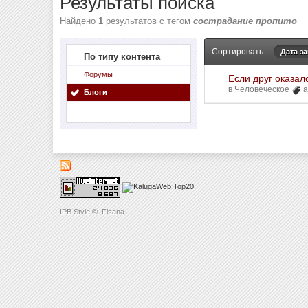
Результаты поиска
Найдено
1
результатов с тегом
сострадание пропито
Сортировать
Дата з
По типу контента
Форумы
Если друг оказалс
в
Человеческое
а
Блоги
IPB Style
©
Fisana