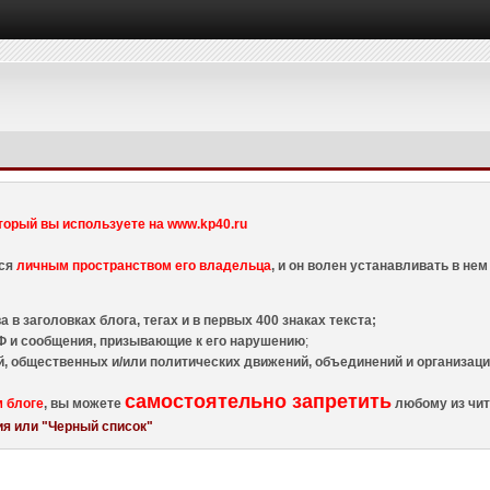
торый вы используете на www.kp40.ru
тся
личным пространством его владельца
, и он волен устанавливать в н
 в заголовках блога, тегах и в первых 400 знаках текста;
 и сообщения, призывающие к его нарушению
;
й, общественных и/или политических движений, объединений и организа
самостоятельно запретить
м блоге
, вы можете
любому из чит
я или "Черный список"