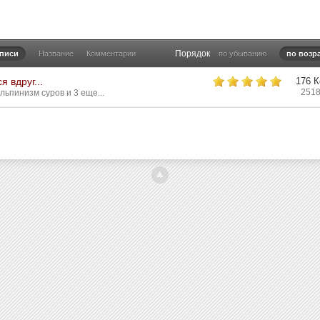
Порядок
аписи
Название
Комментарии
по убыванию
по возр
я вдруг...
176 
2518
льпинизм суров
и 3 еще...