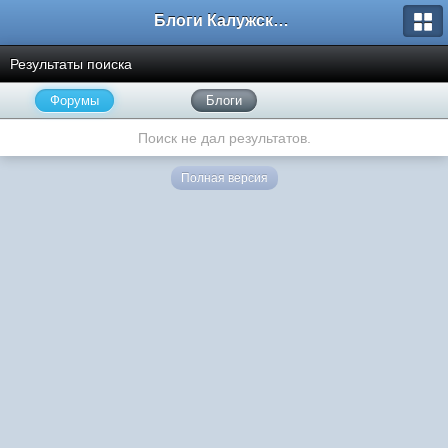
Блоги Калужского перекрестка
Результаты поиска
Форумы
Блоги
Поиск не дал результатов.
Полная версия